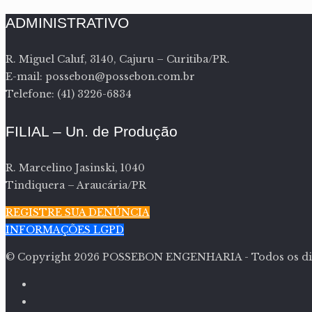
ADMINISTRATIVO
R. Miguel Caluf, 3140, Cajuru – Curitiba/PR.
E-mail: possebon@possebon.com.br
Telefone: (41) 3226-6834
FILIAL – Un. de Produção
R. Marcelino Jasinski, 1040
Tindiquera – Araucária/PR
REGISTRE SUA DENÚNCIA
INFORMAÇÕES LGPD
© Copyright
2026 POSSEBON ENGENHARIA - Todos os dire